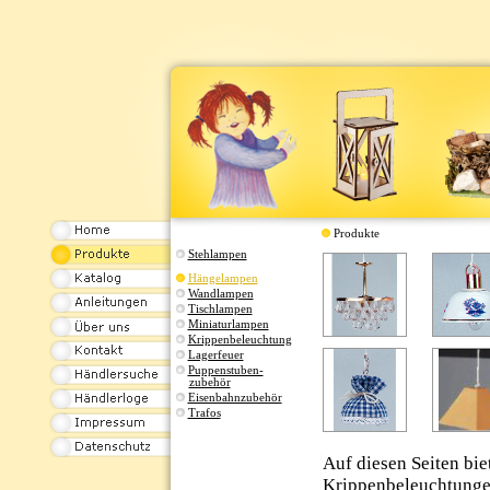
Produkte
Stehlampen
Hängelampen
Wandlampen
Tischlampen
Miniaturlampen
Krippenbeleuchtung
Lagerfeuer
Puppenstuben-
zubehör
Eisenbahnzubehör
Trafos